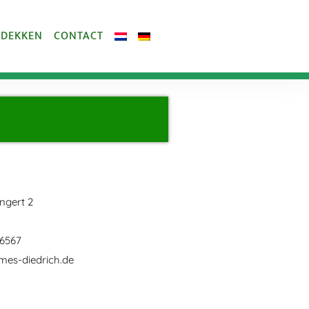
TDEKKEN
CONTACT
ngert 2
 6567
es-diedrich.de