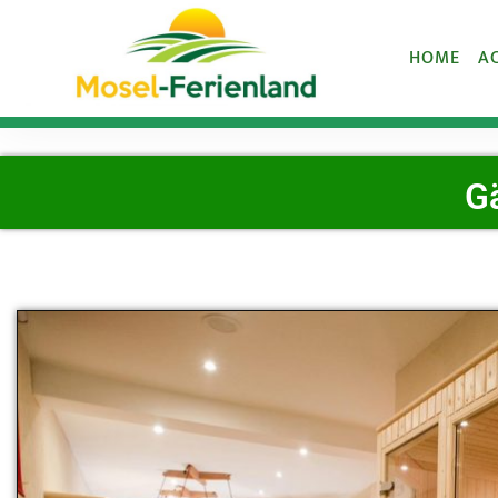
HOME
A
G