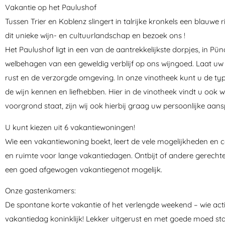
Vakantie op het Paulushof
Tussen Trier en Koblenz slingert in talrijke kronkels een blauwe
dit unieke wijn- en cultuurlandschap en bezoek ons !
Het Paulushof ligt in een van de aantrekkelijkste dorpjes, in Pü
welbehagen van een geweldig verblijf op ons wijngoed. Laat uw 
rust en de verzorgde omgeving. In onze vinotheek kunt u de typi
de wijn kennen en liefhebben. Hier in de vinotheek vindt u oo
voorgrond staat, zijn wij ook hierbij graag uw persoonlijke aan
U kunt kiezen uit 6 vakantiewoningen!
Wie een vakantiewoning boekt, leert de vele mogelijkheden en c
en ruimte voor lange vakantiedagen. Ontbijt of andere gerech
een goed afgewogen vakantiegenot mogelijk.
Onze gastenkamers:
De spontane korte vakantie of het verlengde weekend – wie acti
vakantiedag koninklijk! Lekker uitgerust en met goede moed star