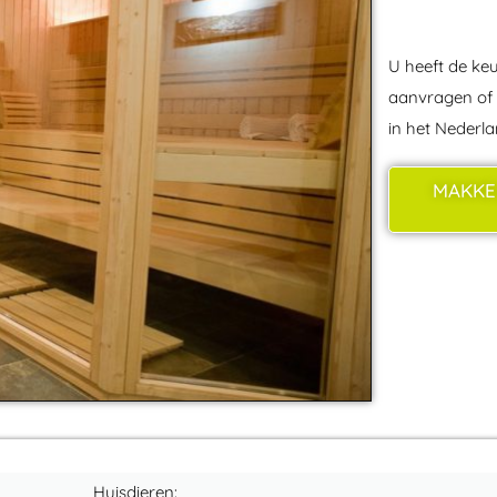
U heeft de keu
aanvragen of r
in het Nederl
MAKKE
Huisdieren: