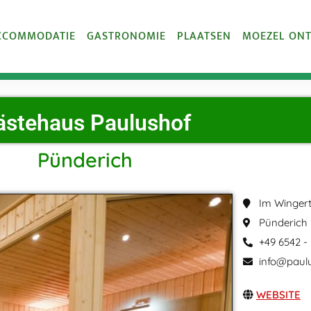
CCOMMODATIE
GASTRONOMIE
PLAATSEN
MOEZEL ON
ästehaus Paulushof
Pünderich
Im Wingert
Pünderich
+49 6542 -
info@paul
WEBSITE