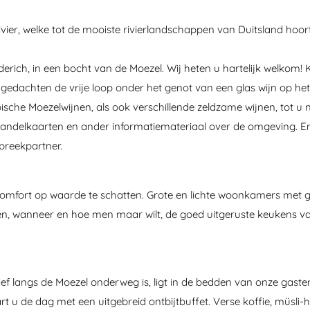
 rivier, welke tot de mooiste rivierlandschappen van Duitsland hoo
nderich, in een bocht van de Moezel. Wij heten u hartelijk welkom!
gedachten de vrije loop onder het genot van een glas wijn op het
sche Moezelwijnen, als ook verschillende zeldzame wijnen, tot u n
k wandelkaarten en ander informatiemateriaal over de omgeving. 
spreekpartner.
omfort op waarde te schatten. Grote en lichte woonkamers met ge
ten, wanneer en hoe men maar wilt, de goed uitgeruste keukens
ef langs de Moezel onderweg is, ligt in de bedden van onze gast
t u de dag met een uitgebreid ontbijtbuffet. Verse koffie, müsli