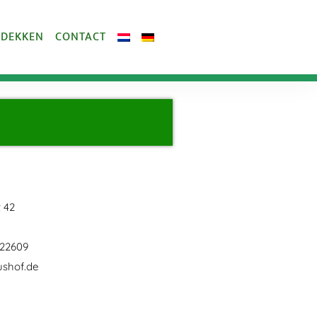
TDEKKEN
CONTACT
 42
 22609
ushof.de