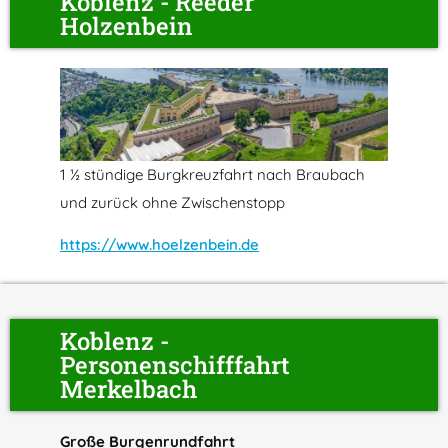
Koblenz - Reeder
Holzenbein
1 ½ stündige Burgkreuzfahrt nach Braubach
und zurück ohne Zwischenstopp
https://www.hoelzenbein.de
Koblenz -
Personenschifffahrt
Merkelbach
Große Burgenrundfahrt